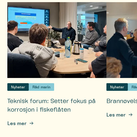
Nyheter
Råd marin
Nyheter
Rå
Teknisk forum: Setter fokus på
Brannøvel
korrosjon i fiskeflåten
Les mer
Les mer